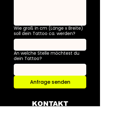
Wie groß in cm (Länge x Breite)
soll dein Tattoo ca. werden?
An welche Stelle möchtest du
dein Tattoo?
Anfrage senden
KONTAKT
WHATSAPP:
+49 163 709 766 0
EMAIL UNS: