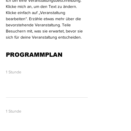
Ich bin eine Veranstaltungsbeschreibung. 
Klicke mich an, um den Text zu ändern. 
Klicke einfach auf „Veranstaltung 
bearbeiten“. Erzähle etwas mehr über die 
bevorstehende Veranstaltung. Teile 
Besuchern mit, was sie erwartet, bevor sie 
sich für deine Veranstaltung entscheiden.
PROGRAMMPLAN
10:00 - 11:00
1 Stunde
Künstlertreffen
Main Foyer
11:00 - 12:00
1 Stunde
Erste Session
Main Auditorium